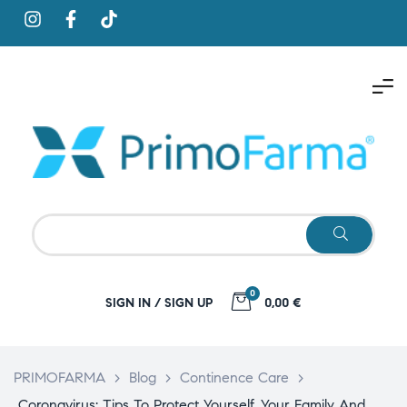
0
SIGN IN / SIGN UP
0,00 €
PRIMOFARMA
>
Blog
>
Continence Care
>
Coronavirus: Tips To Protect Yourself, Your Family And