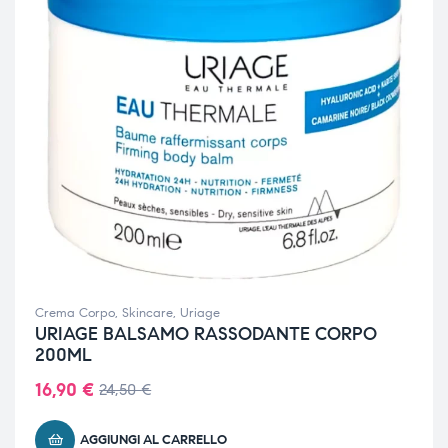
Crema Corpo
,
Skincare
,
Uriage
URIAGE BALSAMO RASSODANTE CORPO
200ML
16,90
€
24,50
€
AGGIUNGI AL CARRELLO