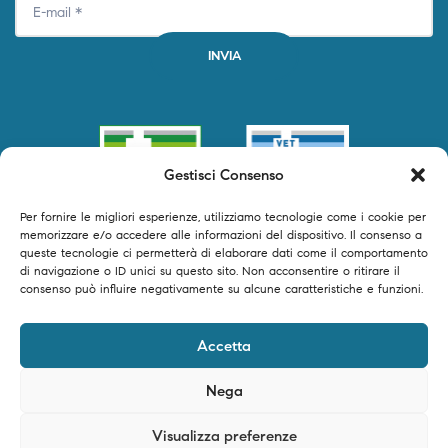
Gestisci Consenso
Per fornire le migliori esperienze, utilizziamo tecnologie come i cookie per
memorizzare e/o accedere alle informazioni del dispositivo. Il consenso a
queste tecnologie ci permetterà di elaborare dati come il comportamento
di navigazione o ID unici su questo sito. Non acconsentire o ritirare il
consenso può influire negativamente su alcune caratteristiche e funzioni.
©2024 Primofarma S.r.l. tutti i diritti riservati – P.IVA 04250540616 –
Accetta
Powered by Timeer Digital Studio
Nega
Visualizza preferenze