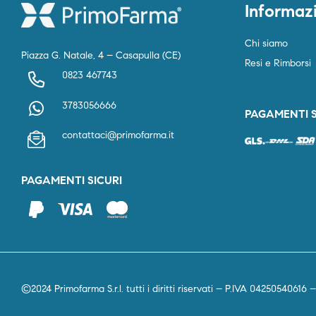
Informaz
Chi siamo
Piazza G. Natale, 4 – Casapulla (CE)
Resi e Rimborsi
0823 467743
3783056666
PAGAMENTI S
contattaci@primofarma.it
PAGAMENTI SICURI
©2024 Primofarma S.r.l. tutti i diritti riservati – P.IVA 04250540616 