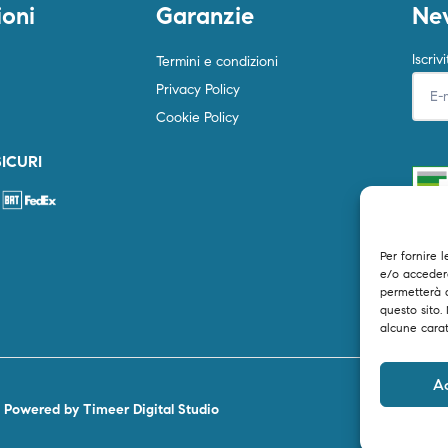
ioni
Garanzie
New
Iscriv
Termini e condizioni
Privacy Policy
Cookie Policy
ICURI
Per fornire 
e/o accedere
permetterà 
questo sito.
alcune carat
A
–
Powered by Timeer Digital Studio