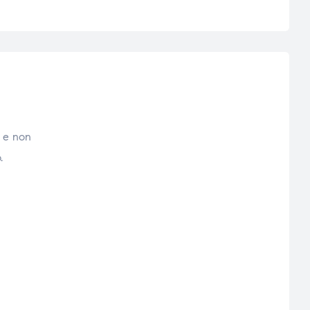
a e non
.