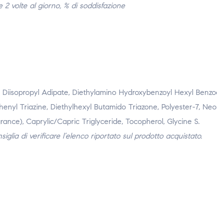
e 2 volte al giorno, % di soddisfazione
, Diisopropyl Adipate, Diethylamino Hydroxybenzoyl Hexyl Benzo
enyl Triazine, Diethylhexyl Butamido Triazone, Polyester-7, Neo
ance), Caprylic/Capric Triglyceride, Tocopherol, Glycine S.
iglia di verificare l’elenco riportato sul prodotto acquistato.