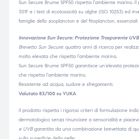
Sun Secure Brume SPF50 rispetta l’ambiente marino. Il 
301F e i test di ecotossicità su alghe (ISO 10253) ed i
famiglie dello zooplancton e del fitoplancton, essenziali 
Innovazione Sun Secure: Protezione Trasparente
UVB 
Brevetto Sun Secure
: quattro anni di ricerca per realizz
molto elevata che rispetta l’ambiente marino.
Sun Secure Brume SPF50 garantisce un’elevata protezion
che rispetta l’ambiente marino.
Resistente ad acqua, sudore e sfregamenti.
Valutato 83/100 su YUKA
Il prodotto rispetta i rigorosi criteri di formulazione indi
dermatologico senza rinunciare a sensorialità e piacevo
e UVB
garantita da una combinazione brevettata di quattr
sulla superficie della pelle: