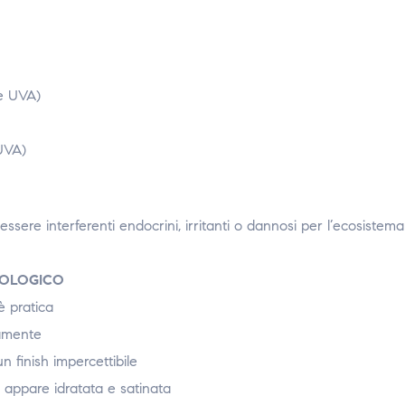
 e UVA)
 UVA)
ssere interferenti endocrini, irritanti o dannosi per l’ecosistem
TOLOGICO
 pratica
amente
 finish impercettibile
appare idratata e satinata