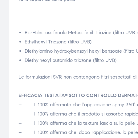
Bis-Etilesilossifenolo Metossifenil Triazine (filtro UVB
Ethylhexyl Triazone (filtro UVB)
Diethylamino hydroxybenzoyl hexyl benzoate (filtro
Diethylhexyl butamido triazone (filtro UVB)
Le formulazioni SVR non contengono filtri sospettati di e
EFFICACIA TESTATA* SOTTO CONTROLLO DERMA
– Il 100% affermato che l’applicazione spray 360° è
– Il 100% afferma che il prodotto si assorbe rapid
– Il 100% afferma che la texture lascia sulla pelle un
– Il 100% afferma che, dopo l’applicazione, la pelle 