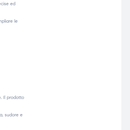
ecise ed
pliare le
 Il prodotto
ua, sudore e