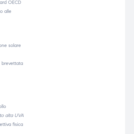
andard OECD
o alle
ione solare
 brevettata
ollo
to alta UVA
ttiva fisica