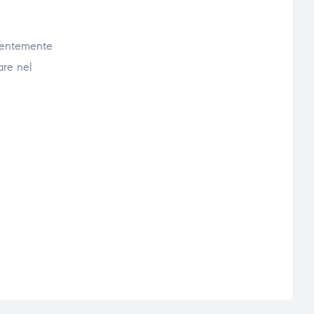
quentemente
are nel