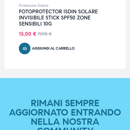
Protezione Solare
Prot
FOTOPROTECTOR ISDIN SOLARE
UR
INVISIBILE STICK SPF50 ZONE
BA
SENSIBILI 10G
HY
15,00
€
14
19,90
€
AGGIUNGI AL CARRELLO
RIMANI SEMPRE
AGGIORNATO ENTRANDO
NELLA NOSTRA