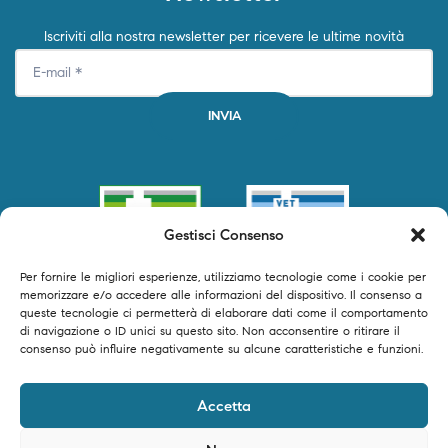
Iscriviti alla nostra newsletter per ricevere le ultime novità
Gestisci Consenso
Per fornire le migliori esperienze, utilizziamo tecnologie come i cookie per
memorizzare e/o accedere alle informazioni del dispositivo. Il consenso a
queste tecnologie ci permetterà di elaborare dati come il comportamento
di navigazione o ID unici su questo sito. Non acconsentire o ritirare il
consenso può influire negativamente su alcune caratteristiche e funzioni.
©2024 Primofarma S.r.l. tutti i diritti riservati – P.IVA 04250540616 –
Accetta
Powered by Timeer Digital Studio