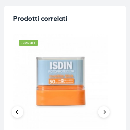
Prodotti correlati
-25% OFF
-4