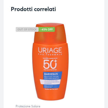
Prodotti correlati
OUT OF STOCK
-45% OFF
-4
Protezione Solare
Prot