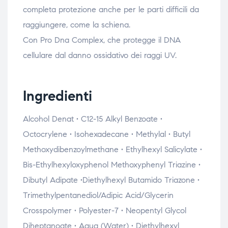
completa protezione anche per le parti difficili da
raggiungere, come la schiena.
Con Pro Dna Complex, che protegge il DNA
cellulare dal danno ossidativo dei raggi UV.
Ingredienti
Alcohol Denat • C12-15 Alkyl Benzoate •
Octocrylene • Isohexadecane • Methylal • Butyl
Methoxydibenzoylmethane • Ethylhexyl Salicylate •
Bis-Ethylhexyloxyphenol Methoxyphenyl Triazine •
Dibutyl Adipate •Diethylhexyl Butamido Triazone •
Trimethylpentanediol/Adipic Acid/Glycerin
Crosspolymer • Polyester-7 • Neopentyl Glycol
Diheptanoate • Aqua (Water) • Diethylhexyl