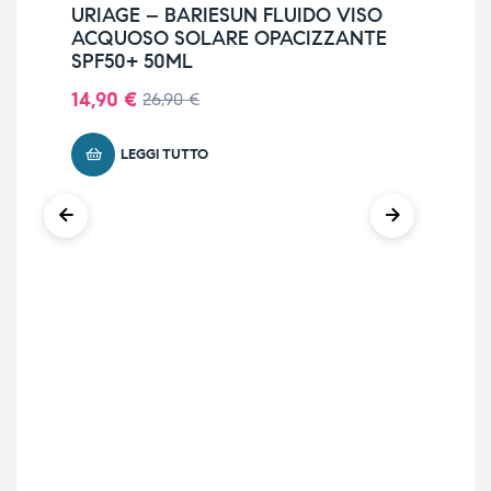
URIAGE – BARIESUN FLUIDO VISO
UR
ACQUOSO SOLARE OPACIZZANTE
BA
SPF50+ 50ML
HY
14,90
€
14
26,90
€
LEGGI TUTTO