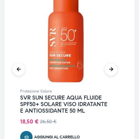
Protezione Solare
Prot
SVR SUN SECURE AQUA FLUIDE
UR
SPF50+ SOLARE VISO IDRATANTE
BA
E ANTIOSSIDANTE 50 ML
HY
18,50
€
14
26,50
€
AGGIUNGI AL CARRELLO