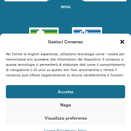
Gestisci Consenso
Per fornire le migliori esperienze, utilizziamo tecnologie come i cookie per
memorizzare e/o accedere alle informazioni del dispositivo. Il consenso a
queste tecnologie ci permetterà di elaborare dati come il comportamento
di navigazione o ID unici su questo sito. Non acconsentire o ritirare il
consenso può influire negativamente su alcune caratteristiche e funzioni.
©2024 Primofarma S.r.l. tutti i diritti riservati – P.IVA 04250540616 –
Accetta
Powered by Timeer Digital Studio
Nega
Visualizza preferenze
0
Cookie Policy
Privacy Policy