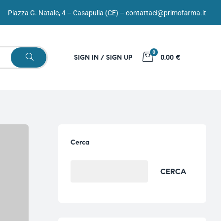
Piazza G. Natale, 4 – Casapulla (CE) –
contattaci@primofarma.it
0
SIGN IN / SIGN UP
0,00 €
Cerca
CERCA