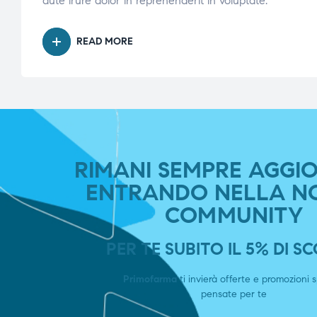
aute irure dolor in reprehenderit in voluptate.
READ MORE
RIMANI SEMPRE AGGI
ENTRANDO NELLA N
COMMUNITY
PER TE SUBITO IL 5% DI 
Primofarma
ti invierà offerte e promozioni s
pensate per te