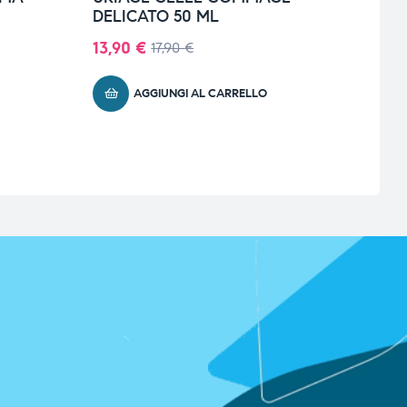
DELICATO 50 ML
SIER
RID
13,90
€
17,90
€
COL
42,
AGGIUNGI AL CARRELLO