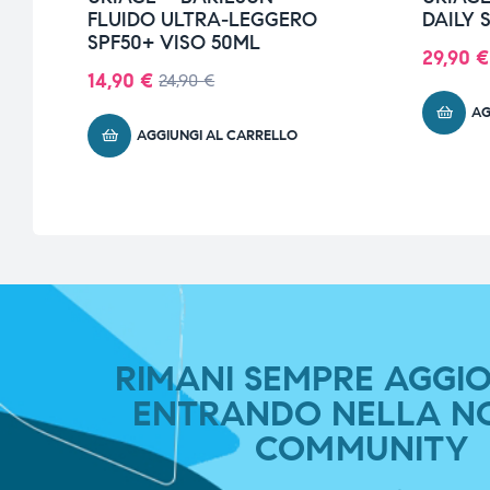
FLUIDO ULTRA-LEGGERO
DAILY 
SPF50+ VISO 50ML
29,90
€
14,90
€
24,90
€
AG
AGGIUNGI AL CARRELLO
RIMANI SEMPRE AGGI
ENTRANDO NELLA N
COMMUNITY