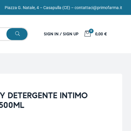
Piazza G. Natale, 4 – Casapulla (CE) –
contattaci@primofarma.it
0
SIGN IN / SIGN UP
0,00 €
Y DETERGENTE INTIMO
 500ML