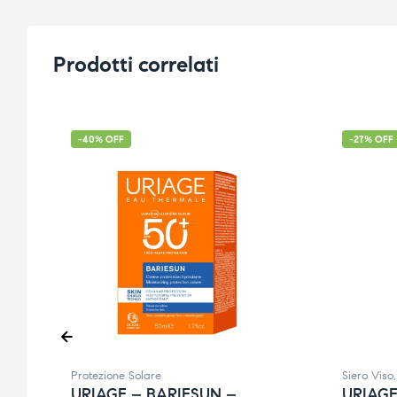
Prodotti correlati
-40% OFF
-27% OFF
Protezione Solare
Siero Viso
URIAGE – BARIESUN –
URIAGE