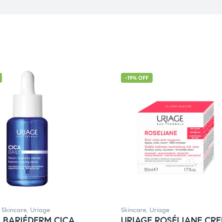
-19% OFF
,
Skincare
,
Uriage
Skincare
,
Uriage
 BARIÉDERM CICA
URIAGE ROSÉLIANE CR