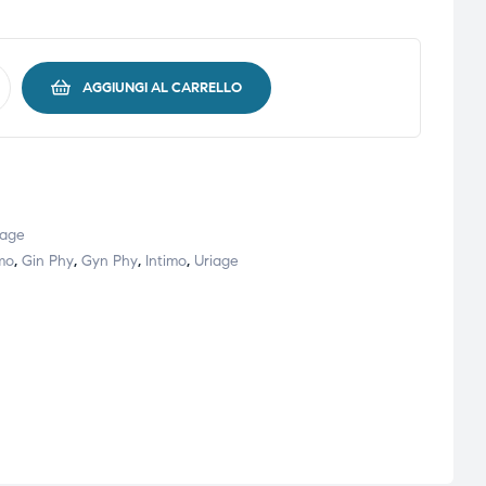
AGGIUNGI AL CARRELLO
iage
mo
,
Gin Phy
,
Gyn Phy
,
Intimo
,
Uriage