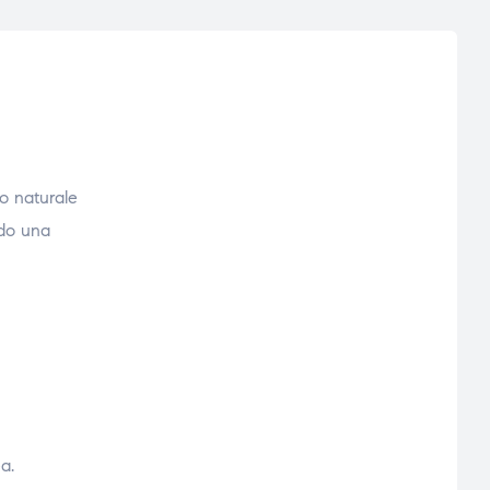
io naturale
ndo una
a.