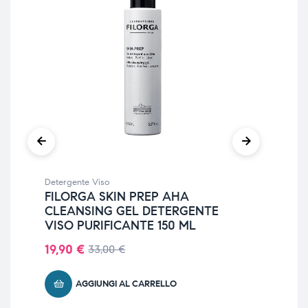
Detergente Viso
Det
FILORGA SKIN PREP AHA
DE
CLEANSING GEL DETERGENTE
RI
VISO PURIFICANTE 150 ML
14
19,90
€
33,00
€
AGGIUNGI AL CARRELLO