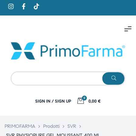
0
SIGN IN / SIGN UP
0,00 €
PRIMOFARMA
>
Prodotti
>
SVR
>
SVR PHYSIOPURE GEL MOUSSANT 400 ML