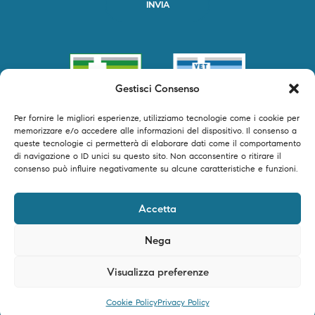
Gestisci Consenso
Per fornire le migliori esperienze, utilizziamo tecnologie come i cookie per
memorizzare e/o accedere alle informazioni del dispositivo. Il consenso a
queste tecnologie ci permetterà di elaborare dati come il comportamento
di navigazione o ID unici su questo sito. Non acconsentire o ritirare il
consenso può influire negativamente su alcune caratteristiche e funzioni.
©2024 Primofarma S.r.l. tutti i diritti riservati – P.IVA 04250540616 –
Accetta
Powered by Timeer Digital Studio
Nega
Visualizza preferenze
0
Cookie Policy
Privacy Policy