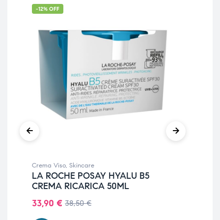
-12% OFF
-4
Crema Viso
,
Skincare
Cre
LA ROCHE POSAY HYALU B5
SO
CREMA RICARICA 50ML
SK
CR
33,90
€
38,50
€
24