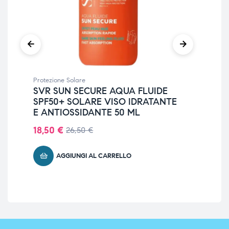
Protezione Solare
Prot
SVR SUN SECURE AQUA FLUIDE
IS
SPF50+ SOLARE VISO IDRATANTE
LO
E ANTIOSSIDANTE 50 ML
DE
18,50
€
22
26,50
€
AGGIUNGI AL CARRELLO