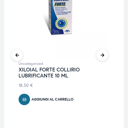
Uncategorized
XILOIAL FORTE COLLIRIO
LUBRIFICANTE 10 ML
18,50
€
Unc
AGGIUNGI AL CARRELLO
XI
OF
20