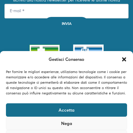
Iscriviti alla nostra newsletter per ricevere le ultime novità
Gestisci Consenso
Per fornire le migliori esperienze, utilizziamo tecnologie come i cookie per
memorizzare e/o accedere alle informazioni del dispositivo. Il consenso a
queste tecnologie ci permetterà di elaborare dati come il comportamento
di navigazione o ID unici su questo sito. Non acconsentire o ritirare il
consenso può influire negativamente su alcune caratteristiche e funzioni.
©2024 Primofarma S.r.l. tutti i diritti riservati – P.IVA 04250540616 –
Accetta
Powered by Timeer Digital Studio
Nega