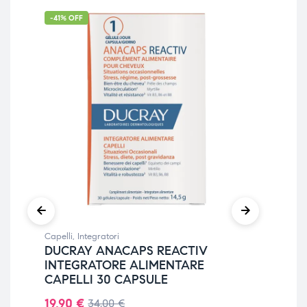
-41% OFF
-1
Capelli
,
Integratori
Inte
DUCRAY ANACAPS REACTIV
VI
INTEGRATORE ALIMENTARE
SU
CAPELLI 30 CAPSULE
AN
MI
19,90
€
34,00
€