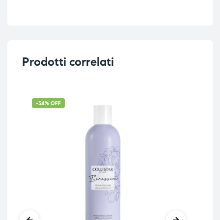
Prodotti correlati
-34% OFF
-1