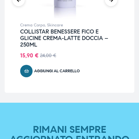
Crema Corpo
,
Skincare
Con
COLLISTAR BENESSERE FICO E
RI
GLICINE CREMA-LATTE DOCCIA –
CO
250ML
NU
15,90
€
36
24,00
€
AGGIUNGI AL CARRELLO
RIMANI SEMPRE