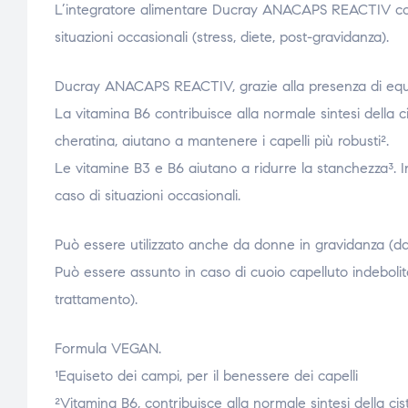
L’integratore alimentare Ducray ANACAPS REACTIV contri
situazioni occasionali (stress, diete, post-gravidanza).
Ducray ANACAPS REACTIV, grazie alla presenza di equis
La vitamina B6 contribuisce alla normale sintesi della ci
cheratina, aiutano a mantenere i capelli più robusti².
Le vitamine B3 e B6 aiutano a ridurre la stanchezza³. In
caso di situazioni occasionali.
Può essere utilizzato anche da donne in gravidanza (da
Può essere assunto in caso di cuoio capelluto indebolit
trattamento).
Formula VEGAN.
¹Equiseto dei campi, per il benessere dei capelli
²Vitamina B6, contribuisce alla normale sintesi della cis