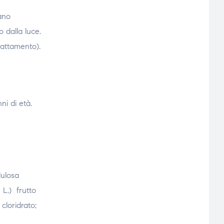
sano
 dalla luce.
rattamento).
ni di età.
lulosa
 L.) frutto
cloridrato;