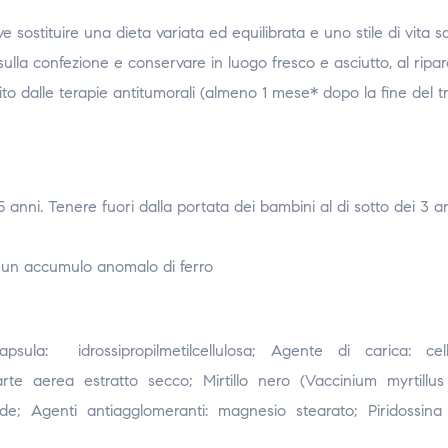
 sostituire una dieta variata ed equilibrata e uno stile di vita 
lla confezione e conservare in luogo fresco e asciutto, al riparo
ito dalle terapie antitumorali (almeno 1 mese* dopo la fine del t
5 anni. Tenere fuori dalla portata dei bambini al di sotto dei 3 an
o un accumulo anomalo di ferro
la: idrossipropilmetilcellulosa; Agente di carica: cel
rte aerea estratto secco; Mirtillo nero (Vaccinium myrtillus
ide; Agenti antiagglomeranti: magnesio stearato; Piridossina 