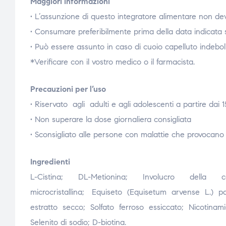
Maggiori informazioni
• L’assunzione di questo integratore alimentare non deve
• Consumare preferibilmente prima della data indicata su
• Può essere assunto in caso di cuoio capelluto indebol
*Verificare con il vostro medico o il farmacista.
Precauzioni per l’uso
• Riservato agli adulti e agli adolescenti a partire dai 1
• Non superare la dose giornaliera consigliata
• Sconsigliato alle persone con malattie che provocan
Ingredienti
L-Cistina; DL-Metionina; Involucro della capsu
microcristallina; Equiseto (Equisetum arvense L.) pa
estratto secco; Solfato ferroso essiccato; Nicotinam
Selenito di sodio; D-biotina.