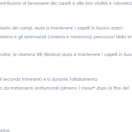
buisce al benessere dei capelli e alla loro vitalità e robustezz
eto dei campi, aiuta a mantenere i capelli in buono stato¹.
steina e gli aminoacidi (cisteina e metionina) precursori della sin
oltre, la vitamina B8 (Biotina) aiuta a mantenere i capelli in buo
l secondo trimestre) e/o durante l’allattamento.
o da trattamenti antitumorali (almeno 1 mese* dopo la fine del
teina