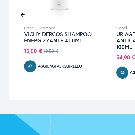
Capelli
,
Shampoo
Capelli
VICHY DERCOS SHAMPOO
URIAGE
ENERGIZZANTE 400ML
ANTIC
100ML
15,00
€
19,50
€
34,90
AGGIUNGI AL CARRELLO
AG