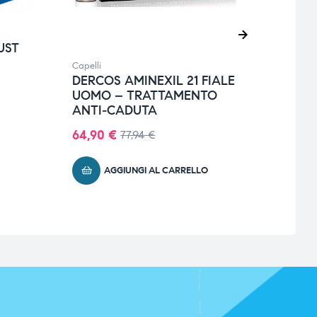
UST
Capelli
Capell
DERCOS AMINEXIL 21 FIALE
URI
UOMO – TRATTAMENTO
VOL
ANTI-CADUTA
12,9
64,90
€
77,94
€
AGGIUNGI AL CARRELLO