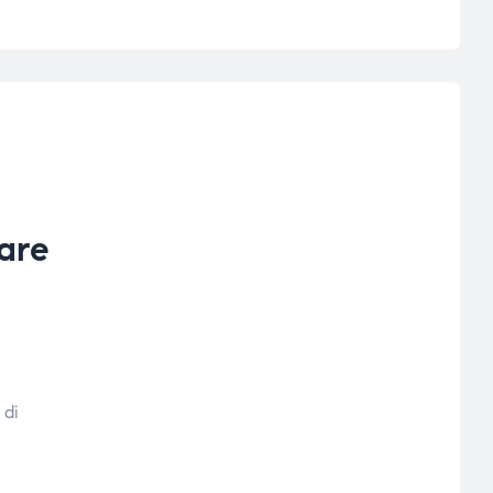
are
 di