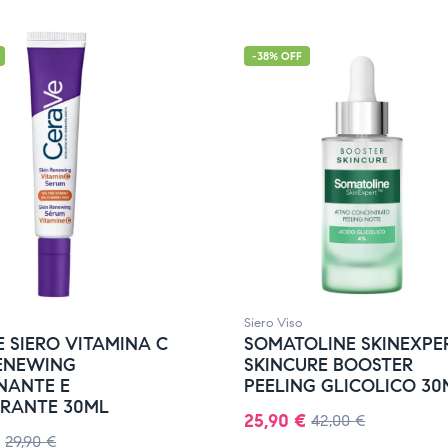
-38% OFF
Siero Viso
 SIERO VITAMINA C
SOMATOLINE SKINEXPE
RENEWING
SKINCURE BOOSTER
NANTE E
PEELING GLICOLICO 30
ERANTE 30ML
25,90
€
42,00
€
29,90
€