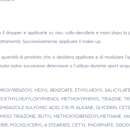
dropper e applicarle su viso, collo-decollete e mani dopo la 
trattamenti). Successivamente applicare il make-up.
uantità di prodotto che si desidera applicare e di modulare l’a
ata (salvo successiva detersione o l’utilizzo durante sport acqua
YDROXYBENZOYL HEXYL BENZOATE, ETHYLHEXYL SALICYLATE
IS-ETHYLHEXYLOXYPHENOL METHOXYPHENYL TRIAZINE, TRI
IMIDAZOLE SULFONIC ACID, C15-19 ALKANE, GLYCERIN, CET
MIDO TRIAZONE, BUTYL METHOXYDIBENZOYLMETHANE, NIA
ER, POLYGLYCERYL-4 STEARATE, CETYL PHOSPHATE, DISOD