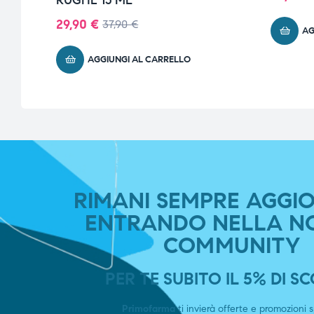
RUGHE 15 ML
29,90
€
37,90
€
AG
AGGIUNGI AL CARRELLO
RIMANI SEMPRE AGGI
ENTRANDO NELLA N
COMMUNITY
PER TE SUBITO IL 5% DI 
Primofarma
ti invierà offerte e promozioni s