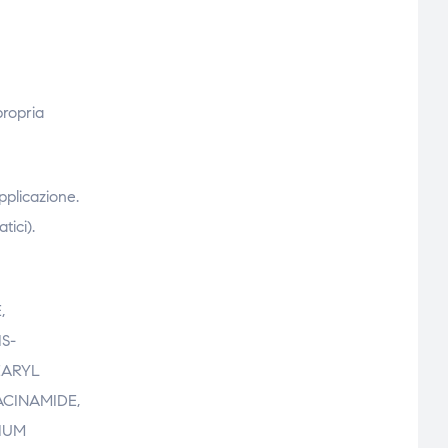
propria
pplicazione.
tici).
,
S-
EARYL
CINAMIDE,
IUM