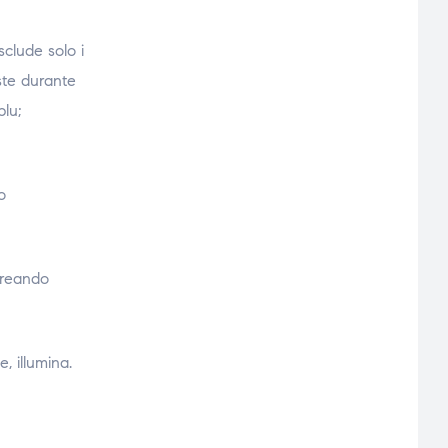
clude solo i
ste durante
blu;
o
creando
, illumina.