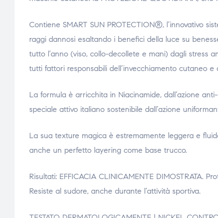
Contiene SMART SUN PROTECTION®, l’innovativo sistema 
raggi dannosi esaltando i benefici della luce su benesse
tutto l’anno (viso, collo-decollete e mani) dagli stress 
tutti fattori responsabili dell’invecchiamento cutaneo e
La formula è arricchita in Niacinamide, dall’azione anti
speciale attivo italiano sostenibile dall’azione uniforma
La sua texture magica è estremamente leggera e fluida, 
anche un perfetto layering come base trucco.
Risultati: EFFICACIA CLINICAMENTE DIMOSTRATA. Protegge
Resiste al sudore, anche durante l’attività sportiva.
TESTATO DERMATOLOGICAMENTE | NICKEL CONTR