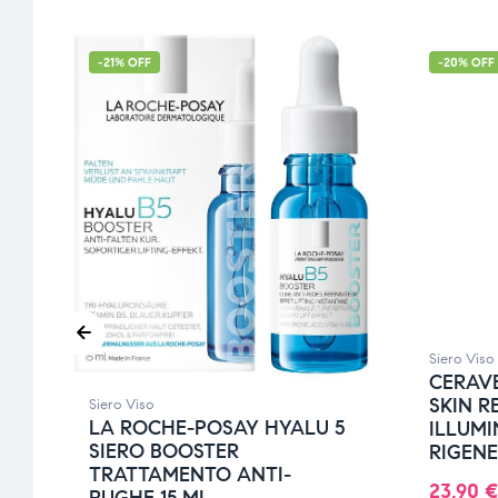
-21% OFF
-20% OFF
Siero Viso
CERAVE
SKIN 
Siero Viso
LA ROCHE-POSAY HYALU 5
ILLUMI
SIERO BOOSTER
RIGEN
TRATTAMENTO ANTI-
23,90
€