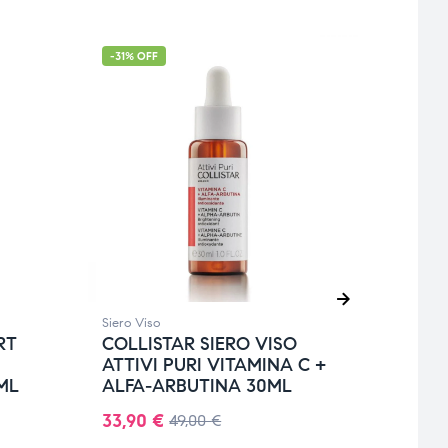
-31% OFF
-36% 
Siero Viso
Siero 
RT
COLLISTAR SIERO VISO
URIA
ATTIVI PURI VITAMINA C +
BOO
ML
ALFA-ARBUTINA 30ML
ML
33,90
€
28,9
49,00
€