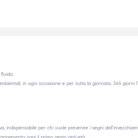
 fluida
bientali, in ogni occasione e per tutta la giornata, 365 giorni 
a, indispensabile per chi vuole prevenire i segni dell’invecchiam
resenta oggi il primo gesto anti-età.