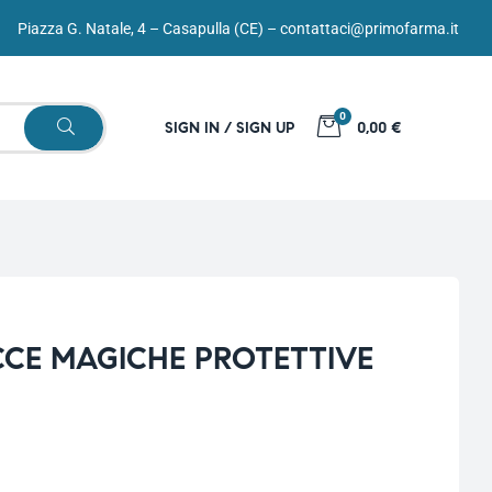
Piazza G. Natale, 4 – Casapulla (CE) –
contattaci@primofarma.it
0
SIGN IN / SIGN UP
0,00 €
CCE MAGICHE PROTETTIVE