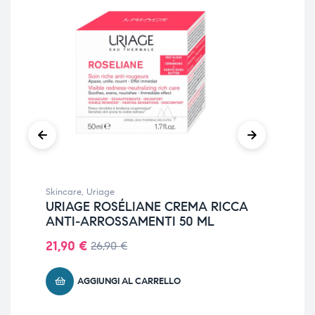
Skincare
,
Uriage
Sier
URIAGE ROSÉLIANE CREMA RICCA
UR
ANTI-ARROSSAMENTI 50 ML
BO
21,90
€
28
26,90
€
AGGIUNGI AL CARRELLO