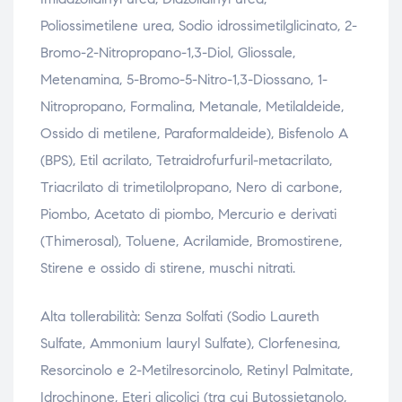
Poliossimetilene urea, Sodio idrossimetilglicinato, 2-
Bromo-2-Nitropropano-1,3-Diol, Gliossale,
Metenamina, 5-Bromo-5-Nitro-1,3-Diossano, 1-
Nitropropano, Formalina, Metanale, Metilaldeide,
Ossido di metilene, Paraformaldeide), Bisfenolo A
(BPS), Etil acrilato, Tetraidrofurfuril-metacrilato,
Triacrilato di trimetilolpropano, Nero di carbone,
Piombo, Acetato di piombo, Mercurio e derivati
(Thimerosal), Toluene, Acrilamide, Bromostirene,
Stirene e ossido di stirene, muschi nitrati.
Alta tollerabilità: Senza Solfati (Sodio Laureth
Sulfate, Ammonium lauryl Sulfate), Clorfenesina,
Resorcinolo e 2-Metilresorcinolo, Retinyl Palmitate,
Idrochinone, Eteri glicolici (tra cui Butossietanolo,