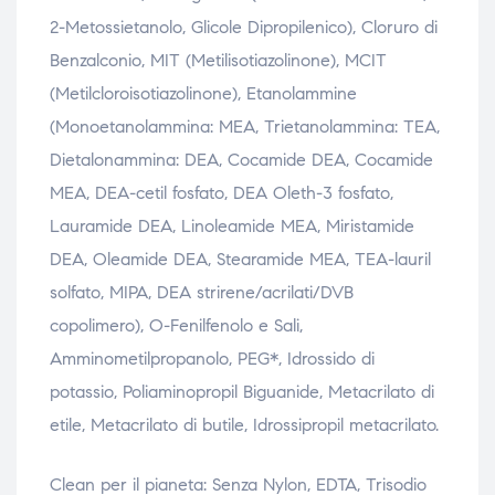
2-Metossietanolo, Glicole Dipropilenico), Cloruro di
Benzalconio, MIT (Metilisotiazolinone), MCIT
(Metilcloroisotiazolinone), Etanolammine
(Monoetanolammina: MEA, Trietanolammina: TEA,
Dietalonammina: DEA, Cocamide DEA, Cocamide
MEA, DEA-cetil fosfato, DEA Oleth-3 fosfato,
Lauramide DEA, Linoleamide MEA, Miristamide
DEA, Oleamide DEA, Stearamide MEA, TEA-lauril
solfato, MIPA, DEA strirene/acrilati/DVB
copolimero), O-Fenilfenolo e Sali,
Amminometilpropanolo, PEG*, Idrossido di
potassio, Poliaminopropil Biguanide, Metacrilato di
etile, Metacrilato di butile, Idrossipropil metacrilato.
Clean per il pianeta: Senza Nylon, EDTA, Trisodio