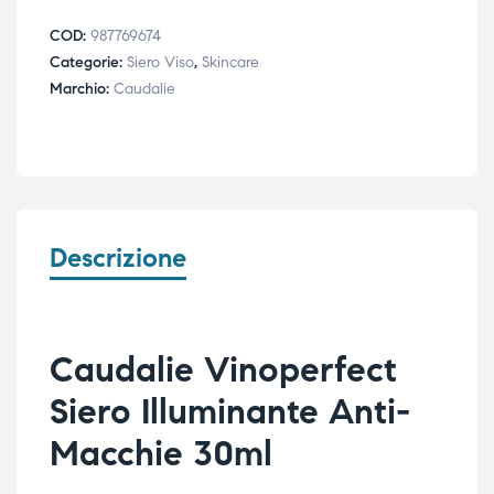
COD:
987769674
Categorie:
Siero Viso
,
Skincare
Marchio:
Caudalie
Descrizione
Caudalie Vinoperfect
Siero Illuminante Anti-
Macchie 30ml