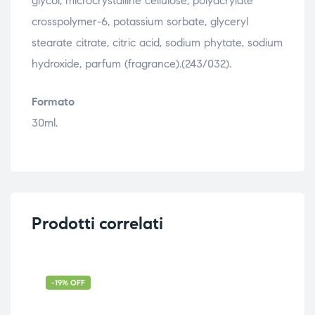
glycol, microcrystalline cellulose, polyacrylate
crosspolymer-6, potassium sorbate, glyceryl
stearate citrate, citric acid, sodium phytate, sodium
hydroxide, parfum (fragrance).(243/032).
Formato
30ml.
Prodotti correlati
-19% OFF
-3