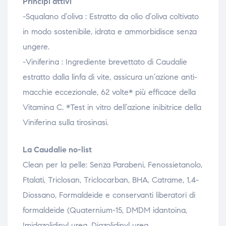
Principi attivi
-Squalano d’oliva : Estratto da olio d’oliva coltivato
in modo sostenibile, idrata e ammorbidisce senza
ungere.
-Viniferina : Ingrediente brevettato di Caudalie
estratto dalla linfa di vite, assicura un’azione anti-
macchie eccezionale, 62 volte* più efficace della
Vitamina C. *Test in vitro dell’azione inibitrice della
Viniferina sulla tirosinasi.
La Caudalie no-list
Clean per la pelle: Senza Parabeni, Fenossietanolo,
Ftalati, Triclosan, Triclocarban, BHA, Catrame, 1,4-
Diossano, Formaldeide e conservanti liberatori di
formaldeide (Quaternium-15, DMDM idantoina,
Imidazolidinyl urea, Diazolidinyl urea,