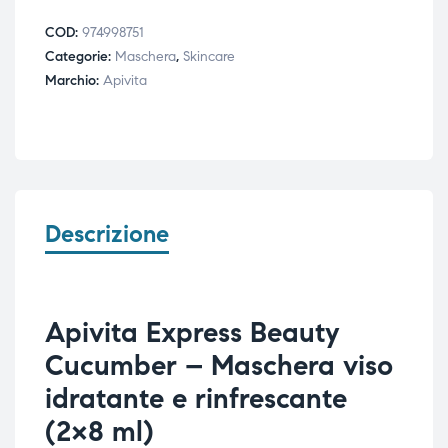
COD:
974998751
Categorie:
Maschera
,
Skincare
Marchio:
Apivita
Descrizione
Apivita Express Beauty
Cucumber – Maschera viso
idratante e rinfrescante
(2×8 ml)