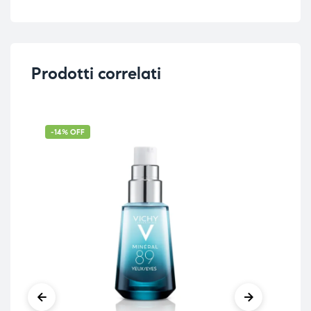
Prodotti correlati
-14% OFF
-3