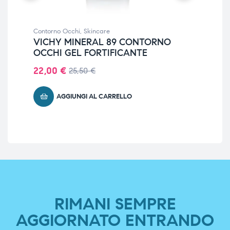
Contorno Occhi
,
Skincare
Cre
VICHY MINERAL 89 CONTORNO
CO
OCCHI GEL FORTIFICANTE
EL
20
22,00
€
25,50
€
23
AGGIUNGI AL CARRELLO
RIMANI SEMPRE
AGGIORNATO ENTRANDO