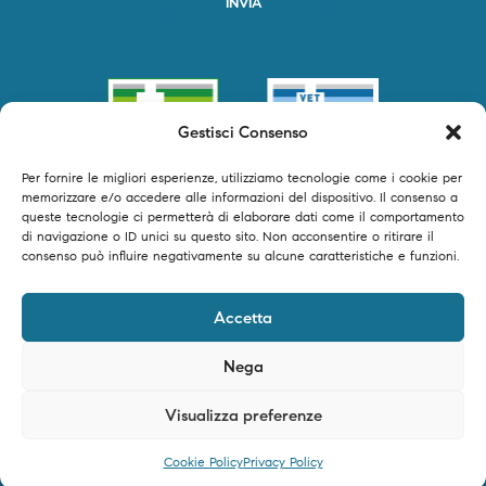
Gestisci Consenso
Per fornire le migliori esperienze, utilizziamo tecnologie come i cookie per
memorizzare e/o accedere alle informazioni del dispositivo. Il consenso a
queste tecnologie ci permetterà di elaborare dati come il comportamento
di navigazione o ID unici su questo sito. Non acconsentire o ritirare il
consenso può influire negativamente su alcune caratteristiche e funzioni.
©2024 Primofarma S.r.l. tutti i diritti riservati – P.IVA 04250540616 –
Accetta
Powered by Timeer Digital Studio
Nega
Visualizza preferenze
0
Cookie Policy
Privacy Policy