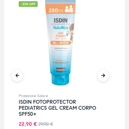
-23% OFF
-4
Protezione Solare
Prot
ISDIN FOTOPROTECTOR
UR
PEDIATRICS GEL CREAM CORPO
UL
SPF50+
50
22,90
€
14
29,90
€