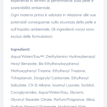
esperienza in termini di performance sulla pelle e
sostenibilità ambientale.
Ogni materia prima è valutata in relazione alle sue
potenziali conseguenze sulla sicurezza della pelle e
sull’impatto ambientale. Gli ingredienti nocivi sono
esclusi dalle formulazioni.
Ingredienti
Aqua/Water/Eau**, Diethylamino Hydroxybenzoyl
Hexyl Benzoate, Bis-Ethylhexyloxyphenol
Methoxyphenyl Triazine, Ethylhexyl Triazone,
Triheptanoin, Dicaprylyl Carbonate, Ethylhexyl
Salicylate, C9-12 Alkane, Isoamyl Laurate, Sorbitol,
Cocoglycerides, Aqua/Water/Eau, Glycerin,
Glyceryl Stearate Citrate, Parfum/Fragrance, Silica,
Sodium Stearoyl Glutamate, Hydrolyzed Algin,