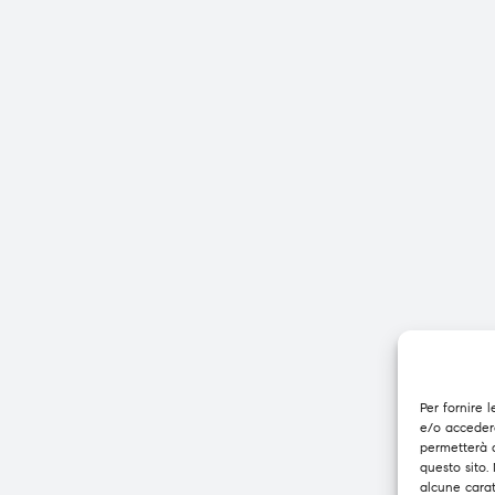
Per fornire 
e/o accedere
permetterà 
questo sito.
alcune carat