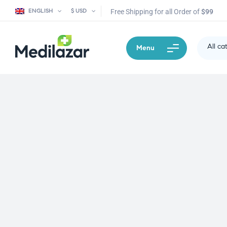
ENGLISH
$ USD
Free Shipping for all Order of
$99
All ca
Menu